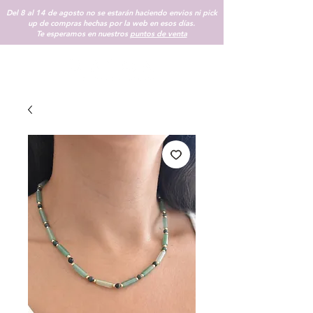
Del 8 al 14 de agosto no se estarán haciendo envios ni pick
up de compras hechas por la web en esos días.
Te esperamos en nuestros
puntos de venta