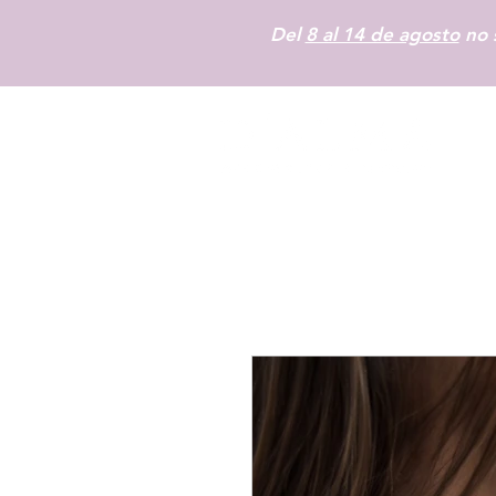
Del
8 al 14 de agosto
no s