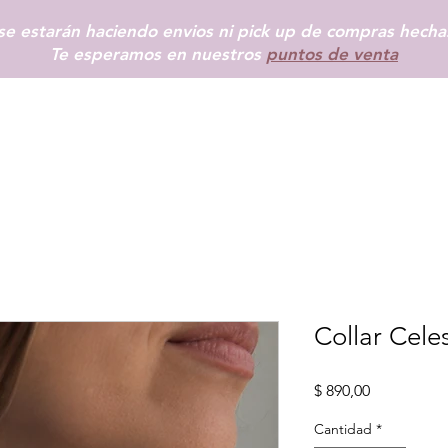
e estarán haciendo envios ni pick up de compras hechas
Te esperamos en nuestros
puntos de venta
INICIO
SHOP
+ INFO
BLOG
TIENDAS FÍSICAS
MÁS
Collar Cele
Precio
$ 890,00
Cantidad
*