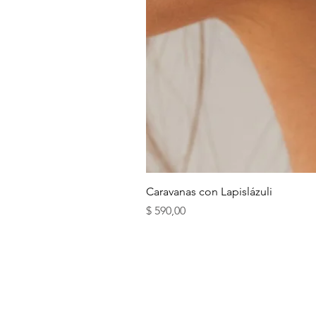
Caravanas con Lapislázuli
Precio
$ 590,00
ENVÍOS Y RETIROS
BLOG ( + INFO DE CR