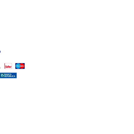
PUNTOS DE VENTA
ISTALES)
TAMBIÉN PODÉS ENC
CALMA HOUSE:
DR. H
(PUNTA CARRETAS)
LA COMARCA:
MALDON
FARMASHOP
(CÁPSUL
@dalmaaccesorios.uy
© 2026 by D'ALMA - TODOS LOS DERECHOS RESERVADOS