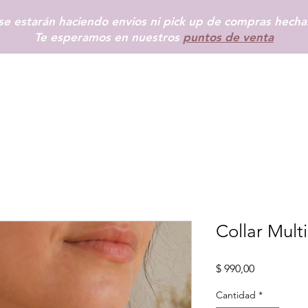
e estarán haciendo envios ni pick up de compras hechas
Te esperamos en nuestros
puntos de venta
INICIO
SHOP
+ INFO
BLOG
TIENDAS FÍSICAS
MÁS
Collar Mult
Precio
$ 990,00
Cantidad
*