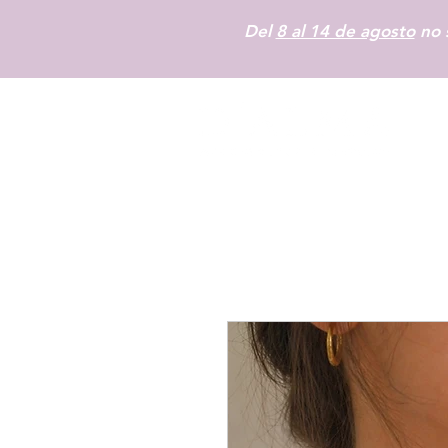
Del
8 al 14 de agosto
no s