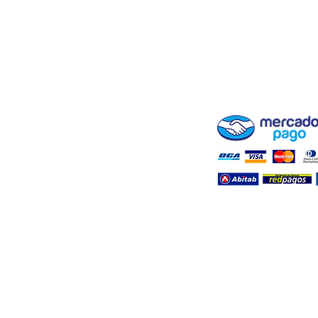
ENVÍOS Y RETIROS
BLOG ( + INFO DE CR
FARMASHOP
FORMAS DE PAGO