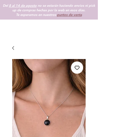
Del
8 al 14 de agosto
no se estarán haciendo envios ni pick
up de compras hechas por la web en esos días.
Te esperamos en nuestros
puntos de venta