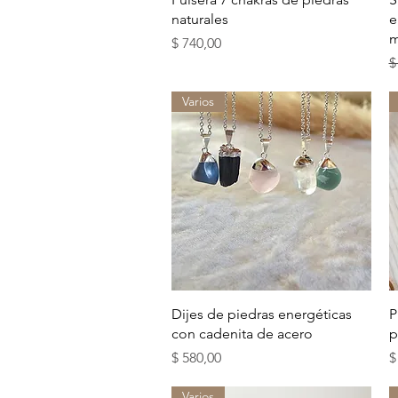
naturales
e
m
Precio
$ 740,00
P
$
Varios
Vista rápida
Dijes de piedras energéticas
P
con cadenita de acero
p
Precio
P
$ 580,00
$
Varios