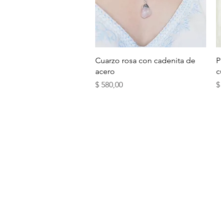
Vista rápida
Cuarzo rosa con cadenita de
P
acero
c
Precio
P
$ 580,00
$
ENVÍOS Y RETIROS
BLOG ( + INFO DE CR
FARMASHOP