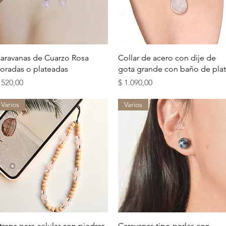
Vista rápida
Vista rápida
aravanas de Cuarzo Rosa
Collar de acero con dije de
oradas o plateadas
gota grande con baño de pla
recio
Precio
 520,00
$ 1.090,00
Varios
Varios
Vista rápida
Vista rápida
traps para celular con piedras
Caravanas tipo perlas con