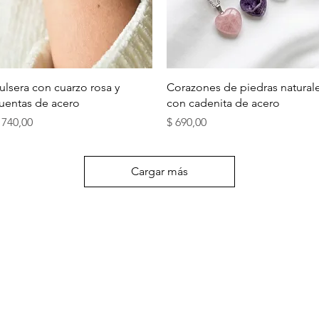
Vista rápida
Vista rápida
ulsera con cuarzo rosa y
Corazones de piedras natural
uentas de acero
con cadenita de acero
recio
Precio
 740,00
$ 690,00
Cargar más
PUNTOS DE VENTA
ISTALES)
TAMBIÉN PODÉS ENC
CALMA HOUSE:
DR. H