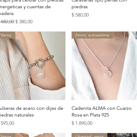
nergeticas y cuentas de
piedras
adera
Precio
$ 580,00
recio
Precio de oferta
 480,00
$ 380,00
Varios
Amor, autoestima
Vista rápida
Vista rápida
ulseras de acero con dijes de
Cadenita ALMA con Cuarzo
iedras naturales
Rosa en Plata 925
recio
Precio
 595,00
$ 1.890,00
Varios
Libertad, amor