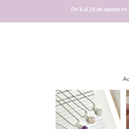
Del
8 al 14 de agosto
no s
Ac