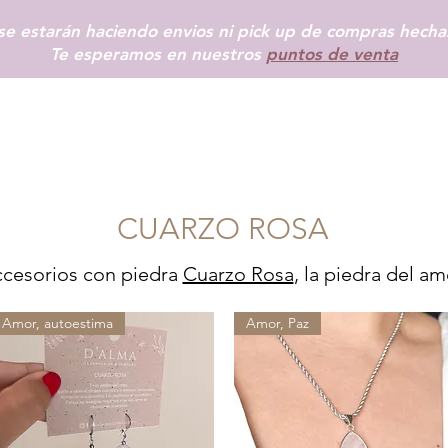
e estarán haciendo envios ni pick up de compras hechas
Te esperamos en nuestros
puntos de venta
INICIO
SHOP
+ INFO
BLOG
TIENDAS FÍSICAS
MÁS
CUARZO ROSA
cesorios con piedra
Cuarzo Rosa
, la piedra del am
Amor, autoestima
Amor, Paz