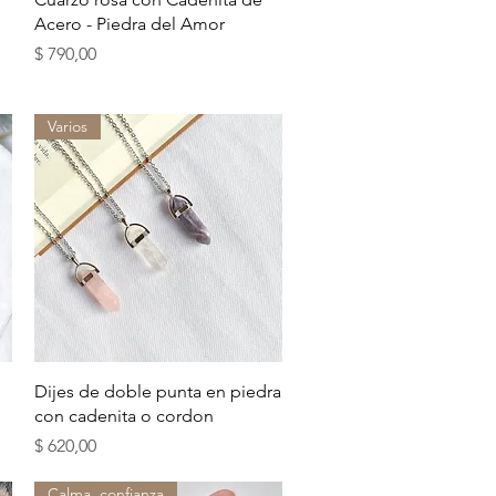
Acero - Piedra del Amor
Precio
$ 790,00
Varios
Vista rápida
Dijes de doble punta en piedra
con cadenita o cordon
Precio
$ 620,00
Calma, confianza