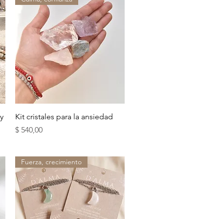
Vista rápida
y
Kit cristales para la ansiedad
Precio
$ 540,00
Fuerza, crecimiento