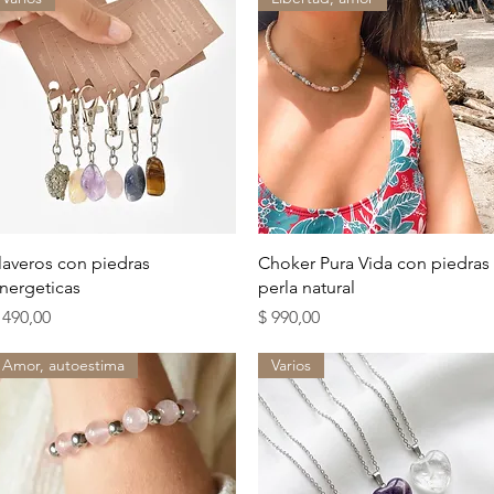
Vista rápida
Vista rápida
laveros con piedras
Choker Pura Vida con piedras 
nergeticas
perla natural
recio
Precio
 490,00
$ 990,00
Amor, autoestima
Varios