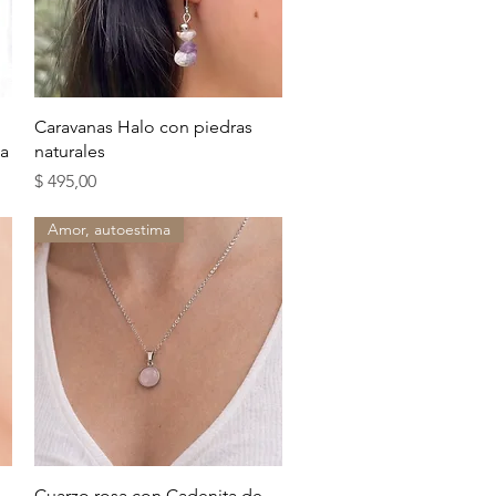
Vista rápida
Caravanas Halo con piedras
ta
naturales
Precio
$ 495,00
Amor, autoestima
Vista rápida
Cuarzo rosa con Cadenita de