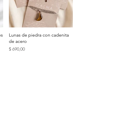
Vista rápida
es
Lunas de piedra con cadenita
de acero
Precio
$ 690,00
ONTRAR NUESTROS ACCESORIOS EN:
ECTOR MIRANDA 2404 ESQ. ELLAURI