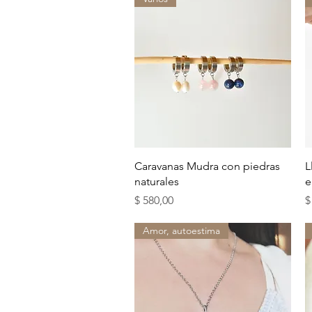
Vista rápida
Caravanas Mudra con piedras
L
naturales
e
Precio
P
$ 580,00
$
Amor, autoestima