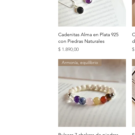
Vista rápida
Cadenitas Alma en Plata 925
C
con Piedras Naturales
d
Precio
P
$ 1.890,00
$
Armonía, equilibrio
Vista rápida
Pulsera 7 chakras de piedras
S