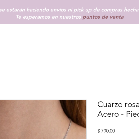
e estarán haciendo envios ni pick up de compras hechas
Te esperamos en nuestros
puntos de venta
INICIO
SHOP
+ INFO
BLOG
TIENDAS FÍSICAS
MÁS
Cuarzo ros
Acero - Pie
Precio
$ 790,00