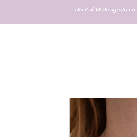
Del
8 al 14 de agosto
no s