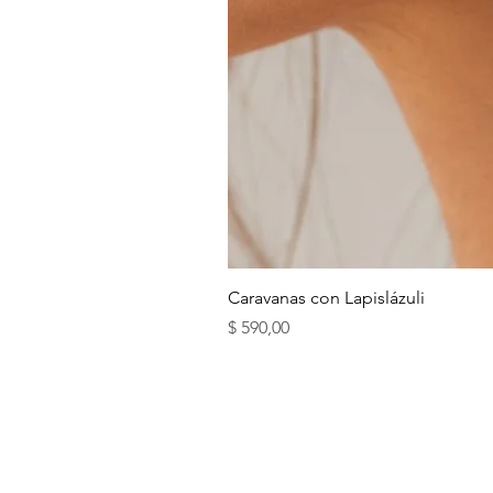
Caravanas con Lapislázuli
Precio
$ 590,00
ENVÍOS Y RETIROS
BLOG ( + INFO DE CR