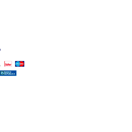
PUNTOS DE VENTA
ISTALES)
TAMBIÉN PODÉS ENC
CALMA HOUSE:
DR. H
(PUNTA CARRETAS)
LA COMARCA:
MALDON
FARMASHOP
(CÁPSUL
@dalmaaccesorios.uy
© 2026 by D'ALMA - TODOS LOS DERECHOS RESERVADOS