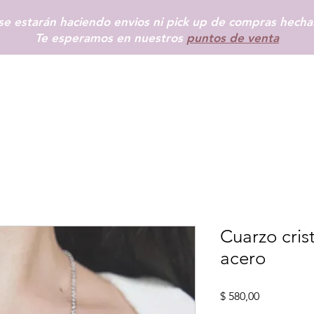
e estarán haciendo envios ni pick up de compras hechas
Te esperamos en nuestros
puntos de venta
INICIO
SHOP
+ INFO
BLOG
TIENDAS FÍSICAS
MÁS
Cuarzo cris
acero
Precio
$ 580,00