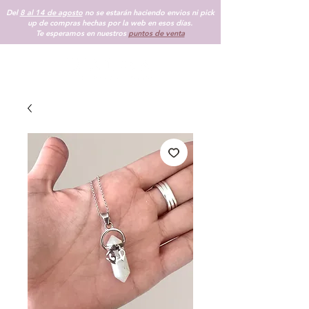
Del
8 al 14 de agosto
no se estarán haciendo envios ni pick
up de compras hechas por la web en esos días.
Te esperamos en nuestros
puntos de venta