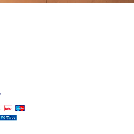
Vista rápida
PUNTOS DE VENTA
ISTALES)
TAMBIÉN PODÉS ENC
CALMA HOUSE:
DR. H
(PUNTA CARRETAS)
LA COMARCA:
MALDON
FARMASHOP
(CÁPSUL