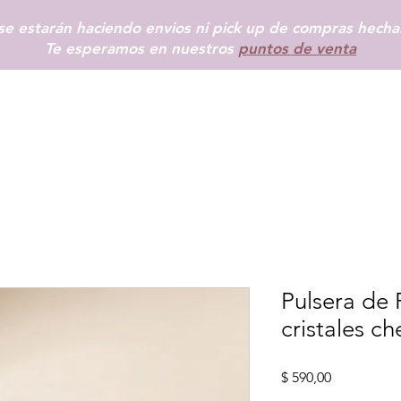
e estarán haciendo envios ni pick up de compras hechas
Te esperamos en nuestros
puntos de venta
INICIO
SHOP
+ INFO
BLOG
TIENDAS FÍSICAS
MÁS
Pulsera de 
cristales c
Precio
$ 590,00