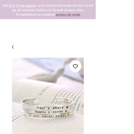
Del
8 al 14 de agosto
no se estarán haciendo envios ni pick
up de compras hechas por la web en esos días.
Te esperamos en nuestros
puntos de venta