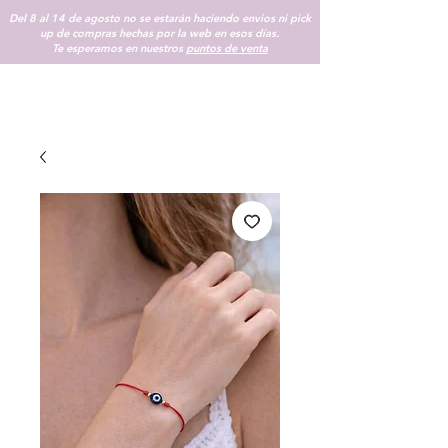
Del 8 al 14 de agosto no se estarán haciendo envios ni pick
up de compras hechas por la web en esos días.
Te esperamos en nuestros
puntos de venta