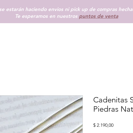
e estarán haciendo envios ni pick up de compras hechas
Te esperamos en nuestros
puntos de venta
INICIO
SHOP
+ INFO
BLOG
TIENDAS FÍSICAS
MÁS
Cadenitas S
Piedras Nat
Precio
$ 2.190,00