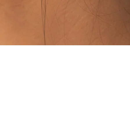
Vista rápida
PUNTOS DE VENTA
ISTALES)
TAMBIÉN PODÉS ENC
CALMA HOUSE:
DR. H
(PUNTA CARRETAS)
LA COMARCA:
MALDON