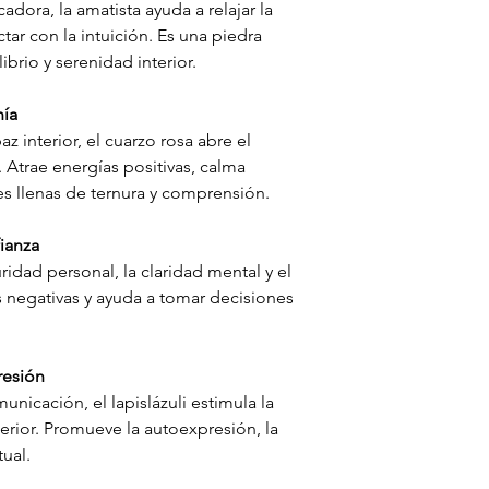
adora, la amatista ayuda a relajar la
tar con la intuición. Es una piedra
brio y serenidad interior.
nía
z interior, el cuarzo rosa abre el
. Atrae energías positivas, calma
s llenas de ternura y comprensión.
fianza
ridad personal, la claridad mental y el
s negativas y ayuda a tomar decisiones
.
resión
unicación, el lapislázuli estimula la
terior. Promueve la autoexpresión, la
tual.