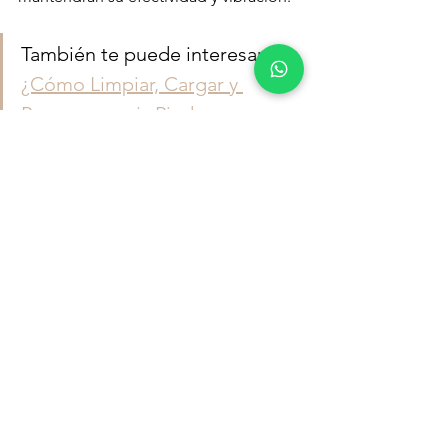
También te puede interesar: 
¿Cómo Limpiar, Cargar y 
Programar mis Piedras 
Energéticas?
Conclusión
Los cristales son herramientas 
poderosas para encontrar la calma y el 
equilibrio. Al elegir el cristal adecuado, 
podemos 
mejorar nuestro bienestar 
emocional y espiritual
. Con amor y 
cuidado, cada pieza puede convertirse 
en un aliado en nuestro camino hacia 
la paz interior.