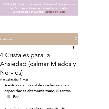
Del
8 al 14 de agosto
no se estarán haciendo envios ni pick
up de compras hechas por la web en esos días.
Te esperamos en nuestros
puntos de venta
Entrada
4 Cristales para la
Ansiedad (calmar Miedos y
Nervios)
Actualizado:
7 mar
A estos cuatro cristales se les asocian 
capacidades altamente tranquilizantes
🧘🏻‍♀️🕉✨
Si estás atravesando un período de 