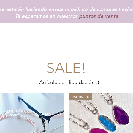
e estarán haciendo envios ni pick up de compras hechas
Te esperamos en nuestros
puntos de venta
INICIO
SHOP
+ INFO
BLOG
TIENDAS FÍSICAS
MÁS
SALE!
Artículos en liquidación :)
Armonía