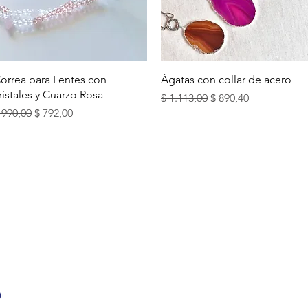
Vista rápida
Vista rápida
orrea para Lentes con
Ágatas con collar de acero
ristales y Cuarzo Rosa
Precio
Precio de oferta
$ 1.113,00
$ 890,40
recio
Precio de oferta
 990,00
$ 792,00
PUNTOS DE VENTA
ISTALES)
TAMBIÉN PODÉS ENC
CALMA HOUSE:
DR. H
(PUNTA CARRETAS)
LA COMARCA:
MALDON
FARMASHOP
(CÁPSUL