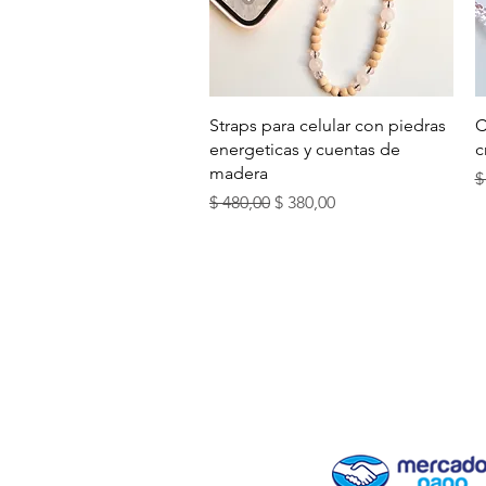
Vista rápida
Straps para celular con piedras
C
energeticas y cuentas de
c
madera
P
$
Precio
Precio de oferta
$ 480,00
$ 380,00
ENVÍOS Y RETIROS
BLOG ( + INFO DE CR
FARMASHOP
FORMAS DE PAGO