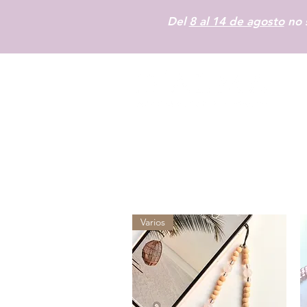
Del
8 al 14 de agosto
no s
Varios