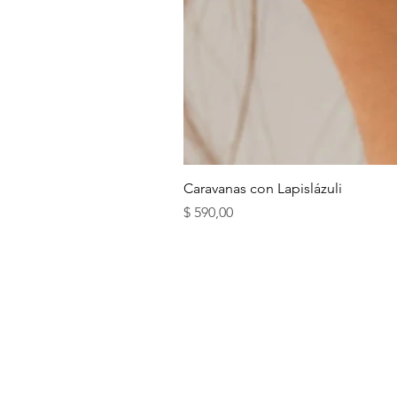
Caravanas con Lapislázuli
Precio
$ 590,00
ENVÍOS Y RETIROS
BLOG ( + INFO DE CR
FARMASHOP