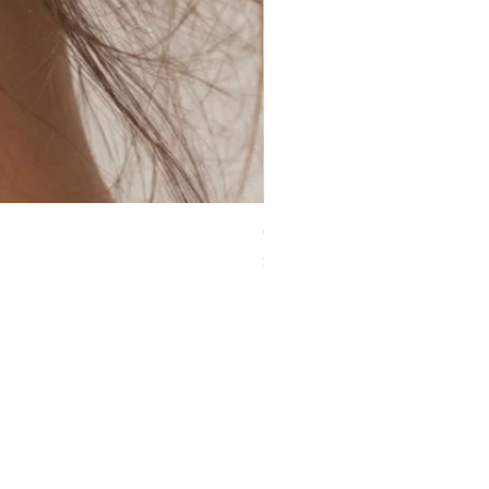
Cadenitas Alma en Plata 925 
Precio
$ 1.890,00
ONTRAR NUESTROS ACCESORIOS EN:
ECTOR MIRANDA 2404 ESQ. ELLAURI