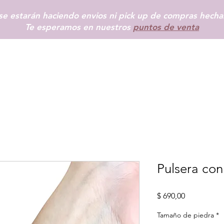
e estarán haciendo envios ni pick up de compras hechas
Te esperamos en nuestros
puntos de venta
INICIO
SHOP
+ INFO
BLOG
TIENDAS FÍSICAS
MÁS
Pulsera con
Precio
$ 690,00
Tamaño de piedra
*