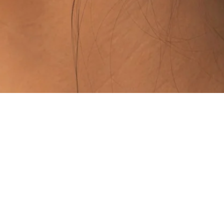
Vista rápida
PUNTOS DE VENTA
ISTALES)
TAMBIÉN PODÉS ENC
CALMA HOUSE:
DR. H
(PUNTA CARRETAS)