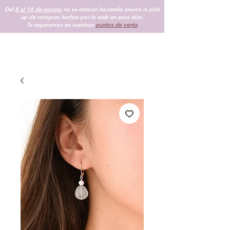
Del
8 al 14 de agosto
no se estarán haciendo envios ni pick
up de compras hechas por la web en esos días.
Te esperamos en nuestros
puntos de venta