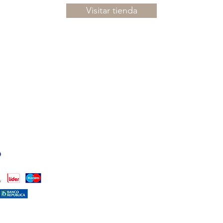
Visitar tienda
PUNTOS DE VENTA
ISTALES)
TAMBIÉN PODÉS ENC
CALMA HOUSE:
DR. H
(PUNTA CARRETAS)
LA COMARCA:
MALDON
FARMASHOP
(CÁPSUL