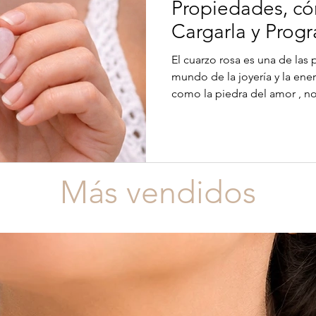
Propiedades, có
Cargarla y Prog
correctamente
El cuarzo rosa es una de las piedras más elegidas en el
mundo de la joyería y la ene
como la piedra del amor , no
delicado color rosado, sino 
beneficios emocionales y ene
contamos qué es el cuarzo r
cuidarlo, limpiarlo y cargarlo cor
puedas aprovechar al máximo
Más vendidos
corazón de cuarzo rosa ¿Qué