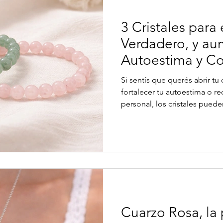
3 Cristales para
Verdadero, y au
Autoestima y Co
Si sentís que querés abrir t
fortalecer tu autoestima o r
personal, los cristales pue
proceso energético de tran
siglos, distintas culturas uti
herramientas de equilibrio e
En este artículo vas a descub
atraer amor, aumentar la auto
personal: el cuarzo rosa, el c
Cuarzo Rosa, la