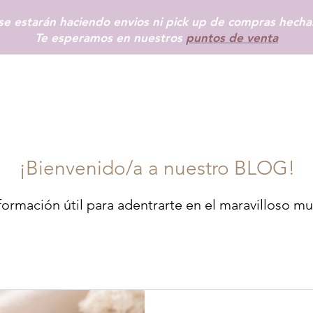
e estarán haciendo envios ni pick up de compras hechas
Te esperamos en nuestros
puntos de venta
INICIO
SHOP
+ INFO
BLOG
TIENDAS FÍSICAS
MÁS
¡Bienvenido/a a nuestro BLOG!
ormación útil para adentrarte en el maravilloso mu