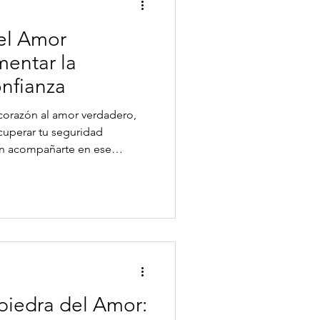
 el Amor
mentar la
nfianza
u corazón al amor verdadero,
ecuperar tu seguridad
den acompañarte en ese
sformación. Desde hace
lizan piedras naturales como
mocional y conexión interior.
rir 3 cristales poderosos para
estima y reforzar la confianza
uarzo v
 piedra del Amor: