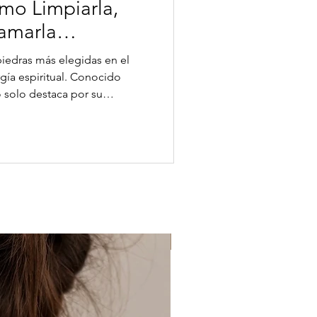
mo Limpiarla,
ramarla
rgía espiritual. Conocido
 solo destaca por su
también por sus múltiples
rgéticos. En este artículo te
osa, sus propiedades, cómo
rectamente para que
 su energía. Collar con
 es el Cuarzo Rosa? E
Protección