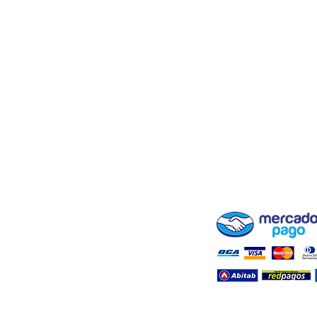
ENVÍOS Y RETIROS
BLOG ( + INFO DE CR
FARMASHOP
FORMAS DE PAGO