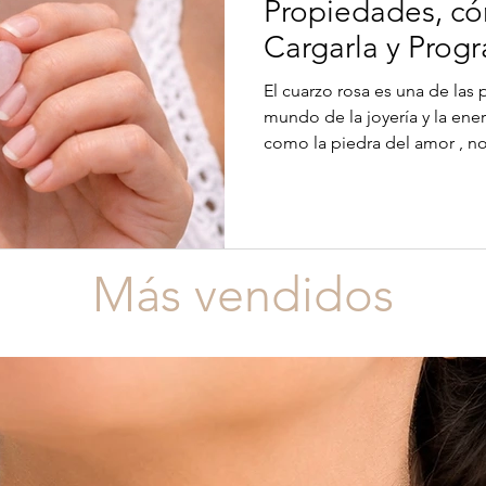
Propiedades, có
Cargarla y Prog
correctamente
El cuarzo rosa es una de las piedras más elegidas en el
mundo de la joyería y la ene
como la piedra del amor , no
delicado color rosado, sino 
beneficios emocionales y ene
contamos qué es el cuarzo r
cuidarlo, limpiarlo y cargarlo cor
puedas aprovechar al máximo
Más vendidos
corazón de cuarzo rosa ¿Qué