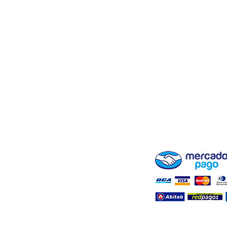
ENVÍOS Y RETIROS
BLOG ( + INFO DE CR
FARMASHOP
FORMAS DE PAGO