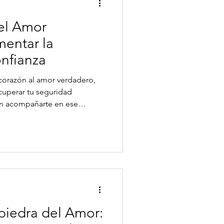
 el Amor
mentar la
nfianza
u corazón al amor verdadero,
ecuperar tu seguridad
den acompañarte en ese
sformación. Desde hace
lizan piedras naturales como
mocional y conexión interior.
rir 3 cristales poderosos para
estima y reforzar la confianza
uarzo v
 piedra del Amor: