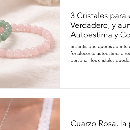
3 Cristales para
Verdadero, y au
Autoestima y Co
Si sentís que querés abrir t
fortalecer tu autoestima o r
personal, los cristales pue
proceso energético de tran
siglos, distintas culturas uti
herramientas de equilibrio e
En este artículo vas a descub
atraer amor, aumentar la auto
personal: el cuarzo rosa, el c
Cuarzo Rosa, la