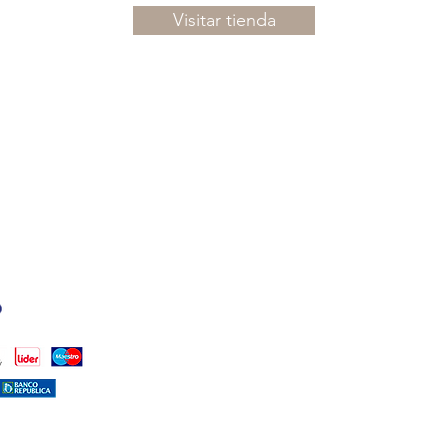
Visitar tienda
PUNTOS DE VENTA
ISTALES)
TAMBIÉN PODÉS ENC
CALMA HOUSE:
DR. H
(PUNTA CARRETAS)
LA COMARCA:
MALDON
FARMASHOP
(CÁPSUL