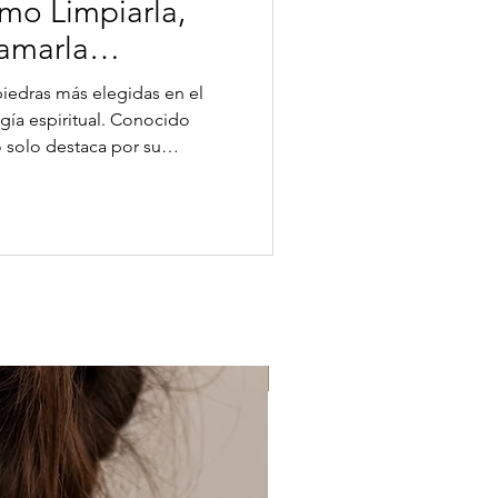
mo Limpiarla,
ramarla
rgía espiritual. Conocido
 solo destaca por su
también por sus múltiples
rgéticos. En este artículo te
osa, sus propiedades, cómo
rectamente para que
 su energía. Collar con
 es el Cuarzo Rosa? E
Protección